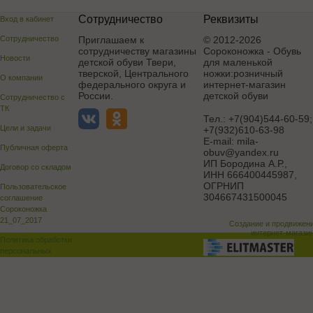
Сотрудничество
Реквизиты
Вход в кабинет
Сотрудничество
Приглашаем к
© 2012-2026
сотрудничеству магазины
Сороконожка - Обувь
Новости
детской обуви Твери,
для маленькой
тверской, Центрального
ножки:розничный
О компании
федерального округа и
интернет-магазин
России.
детской обуви
Сотрудничество с
ТК
Тел.:
+7(904)544-60-59;
Цели и задачи
+7(932)610-63-98
E-mail:
mila-
Публичная оферта
obuv@yandex.ru
ИП Бородина А.Р.
,
Договор со складом
ИНН 666400445987,
ОГРНИП
Пользовательское
304667431500045
соглашение
Сороконожка
21_07_2017
Создание и продвижен
интернет-магази
Политика обработки
персональных
данных
Поддержка и доработка сай