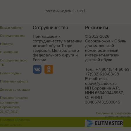
показаны модели 1 - 4 из 4
Сотрудничество
Реквизиты
Вход в кабинет
Сотрудничество
Приглашаем к
© 2012-2026
сотрудничеству магазины
Сороконожка - Обувь
Новости
детской обуви Твери,
для маленькой
тверской, Центрального
ножки:розничный
О компании
федерального округа и
интернет-магазин
России.
детской обуви
Сотрудничество с
ТК
Тел.:
+7(904)544-60-59;
Цели и задачи
+7(932)610-63-98
E-mail:
mila-
Публичная оферта
obuv@yandex.ru
ИП Бородина А.Р.
,
Договор со складом
ИНН 666400445987,
ОГРНИП
Пользовательское
304667431500045
соглашение
Сороконожка
21_07_2017
Создание и продвижен
интернет-магази
Политика обработки
персональных
данных