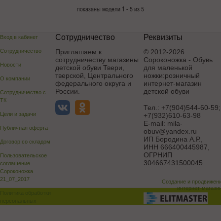
показаны модели 1 - 5 из 5
Сотрудничество
Реквизиты
Вход в кабинет
Сотрудничество
Приглашаем к
© 2012-2026
сотрудничеству магазины
Сороконожка - Обувь
Новости
детской обуви Твери,
для маленькой
тверской, Центрального
ножки:розничный
О компании
федерального округа и
интернет-магазин
России.
детской обуви
Сотрудничество с
ТК
Тел.:
+7(904)544-60-59;
Цели и задачи
+7(932)610-63-98
E-mail:
mila-
Публичная оферта
obuv@yandex.ru
ИП Бородина А.Р.
,
Договор со складом
ИНН 666400445987,
ОГРНИП
Пользовательское
304667431500045
соглашение
Сороконожка
21_07_2017
Создание и продвижен
интернет-магази
Политика обработки
персональных
данных
Поддержка и доработка сай