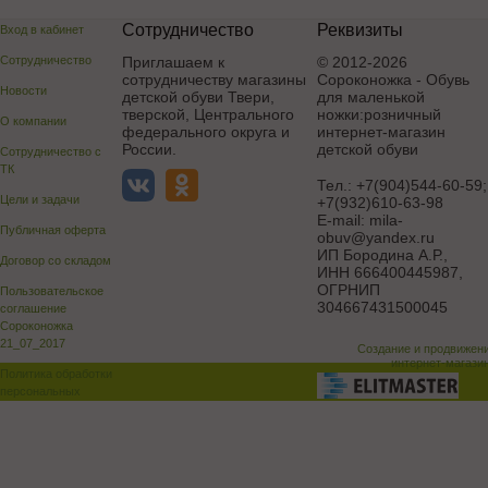
Сотрудничество
Реквизиты
Вход в кабинет
Сотрудничество
Приглашаем к
© 2012-2026
сотрудничеству магазины
Сороконожка - Обувь
Новости
детской обуви Твери,
для маленькой
тверской, Центрального
ножки:розничный
О компании
федерального округа и
интернет-магазин
России.
детской обуви
Сотрудничество с
ТК
Тел.:
+7(904)544-60-59;
Цели и задачи
+7(932)610-63-98
E-mail:
mila-
Публичная оферта
obuv@yandex.ru
ИП Бородина А.Р.
,
Договор со складом
ИНН 666400445987,
ОГРНИП
Пользовательское
304667431500045
соглашение
Сороконожка
21_07_2017
Создание и продвижен
интернет-магази
Политика обработки
персональных
данных
Поддержка и доработка сай