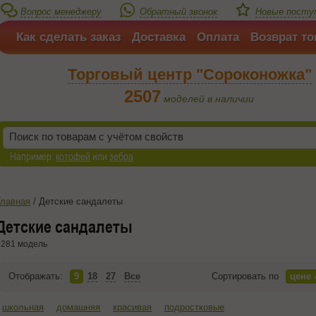
Вопрос менеджеру
Обратный звонок
Новые посту
Как сделать заказ
Доставка
Оплата
Возврат то
Торговый центр "Сороконожка"
2507
моделей в наличии
Например:
котофей
или
зебра
Главная
/
Детские сандалеты
Детские сандалеты
281 модель
Отображать:
9
18
27
Все
Сортировать по
цене
школьная
домашняя
красивая
подростковые