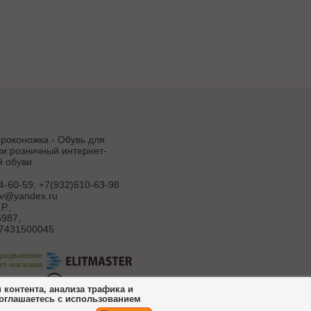
роконожка - Обувь для
и:розничный интернет-
й обуви
4-60-59; +7(932)610-63-98
uv@yandex.ru
Р.
,
987,
7431500045
продвижение
ет-магазина
ботка сайта
контента, анализа трафика и
соглашаетесь с использованием