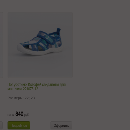
Полуботинки Котофей сандалеты для
мальчика 221078-12
Размеры:
22;
23
840
цена:
руб.
Подробнее
Оформить