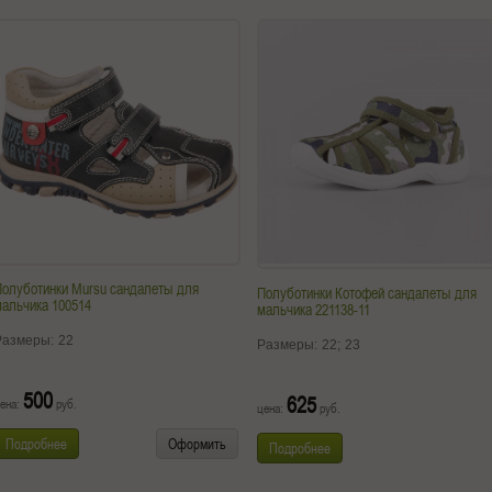
Полуботинки Mursu сандалеты для
Полуботинки Котофей сандалеты для
альчика 100514
мальчика 221138-11
Размеры:
22
Размеры:
22;
23
500
625
ена:
руб.
цена:
руб.
Подробнее
Оформить
Подробнее